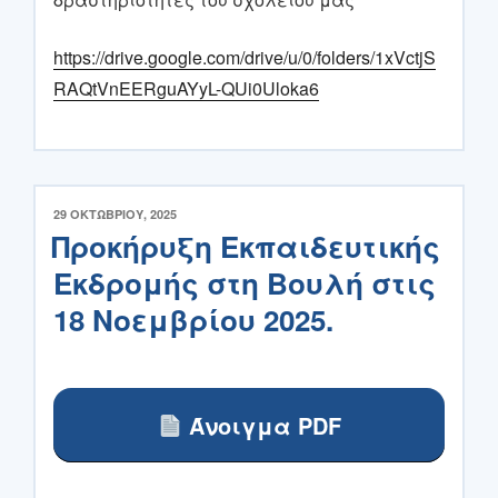
https://drive.google.com/drive/u/0/folders/1xVctjS
RAQtVnEERguAYyL-QUi0Uloka6
ΔΗΜΟΣΙΕΎΤΗΚΕ
29 ΟΚΤΩΒΡΊΟΥ, 2025
ΣΤΙΣ
Προκήρυξη Εκπαιδευτικής
Εκδρομής στη Βουλή στις
18 Νοεμβρίου 2025.
Άνοιγμα PDF