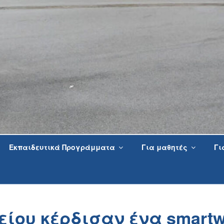
Εκπαιδευτικά Προγράμματα
Για μαθητές
Γι
είου κέρδισαν ένα smartw