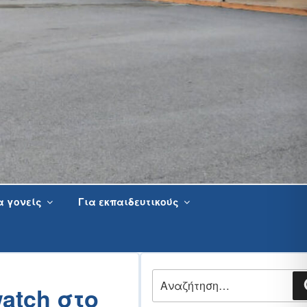
α γονείς
Για εκπαιδευτικούς
Αναζήτηση
atch στο
για: