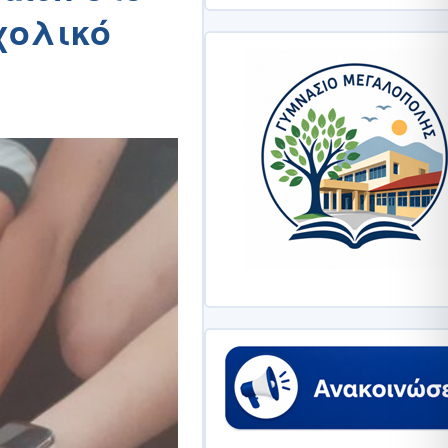
χολικό