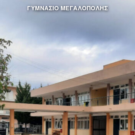
Μετάβαση
ΓΥΜΝΑΣΙΟ ΜΕΓΑΛΟΠΟΛΗΣ
στο
περιεχόμενο