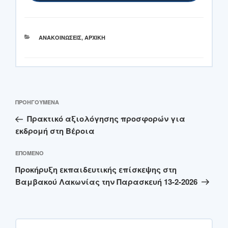
ΚΑΤΗΓΟΡΊΕΣ
ΑΝΑΚΟΙΝΏΣΕΙΣ
,
ΑΡΧΙΚΉ
Πλοήγηση
Προηγούμενο
ΠΡΟΗΓΟΎΜΕΝΑ
άρθρων
άρθρο
Πρακτικό αξιολόγησης προσφορών για
εκδρομή στη Βέροια
Επόμενο
ΕΠΌΜΕΝΟ
άρθρο
Προκήρυξη εκπαιδευτικής επίσκεψης στη
Βαμβακού Λακωνίας την Παρασκευή 13-2-2026