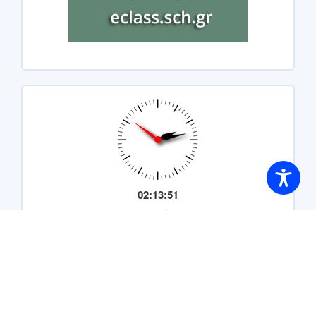
02:13:52
Μεγαλόπολη
Sunday, August 9, 2026
Αύγουστος 2026
Δ
Τ
Τ
Π
Π
Σ
Κ